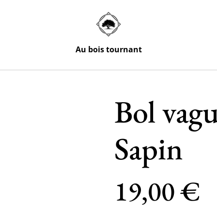
Au bois tournant
Bol vagu
Sapin
19,00 €