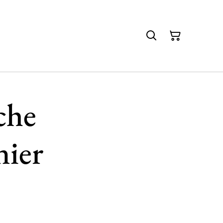
che
nier